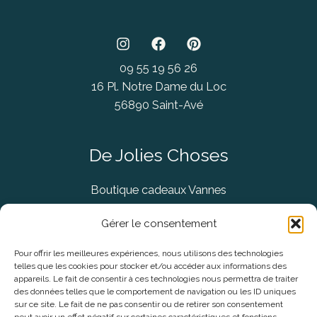
09 55 19 56 26
16 Pl. Notre Dame du Loc
56890 Saint-Avé
De Jolies Choses
Boutique cadeaux Vannes
Concept Store Vannes
Gérer le consentement
Pour offrir les meilleures expériences, nous utilisons des technologies
telles que les cookies pour stocker et/ou accéder aux informations des
Informations légales
appareils. Le fait de consentir à ces technologies nous permettra de traiter
des données telles que le comportement de navigation ou les ID uniques
sur ce site. Le fait de ne pas consentir ou de retirer son consentement
CGV