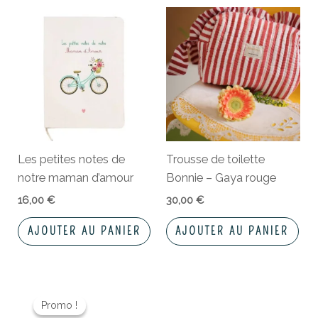
Les petites notes de
Trousse de toilette
notre maman d’amour
Bonnie – Gaya rouge
16,00
€
30,00
€
AJOUTER AU PANIER
AJOUTER AU PANIER
Le
Le
prix
prix
Promo !
Promo !
initial
actuel