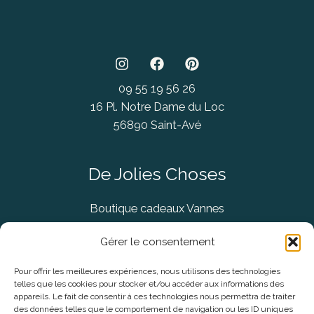
09 55 19 56 26
16 Pl. Notre Dame du Loc
56890 Saint-Avé
De Jolies Choses
Boutique cadeaux Vannes
Concept Store Vannes
Gérer le consentement
Pour offrir les meilleures expériences, nous utilisons des technologies
telles que les cookies pour stocker et/ou accéder aux informations des
Informations légales
appareils. Le fait de consentir à ces technologies nous permettra de traiter
des données telles que le comportement de navigation ou les ID uniques