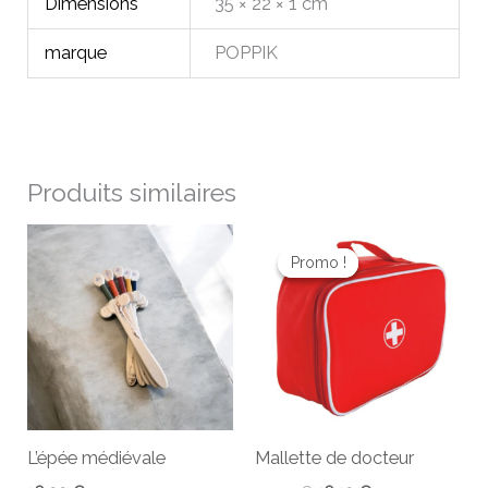
Dimensions
35 × 22 × 1 cm
marque
POPPIK
Produits similaires
Le
Le
prix
prix
Promo !
Promo !
initial
actuel
était :
est :
23,00 €.
16,10 €.
L’épée médiévale
Mallette de docteur