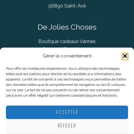
56890 Saint-Avé
De Jolies Choses
Boutique cadeaux Vannes
Concept Store Vannes
Gérer le consentement
Pour offrir les meilleures expériences, nous utilisons des technologies
telles que les cookies pour stocker et/ou accéder aux informations des
Informations légales
appareils. Le fait de consentir à ces technologies nous permettra de traiter
des données telles que le comportement de navigation ou les ID uniques
sur ce site. Le fait de ne pas consentir ou de retirer son consentement
CGV
peut avoir un effet négatif sur certaines caractéristiques et fonctions.
Mentions Légales
Politique De Confidentialité
ACCEPTER
Plan du site
REFUSER