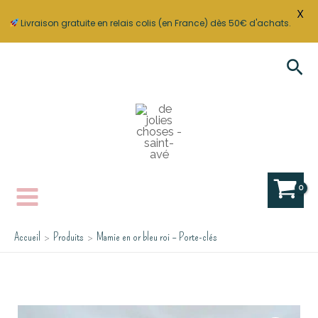
X
Livraison gratuite en relais colis (en France) dès 50€ d'achats.
Aller
Rec
au
contenu
Accueil
Produits
Mamie en or bleu roi – Porte-clés