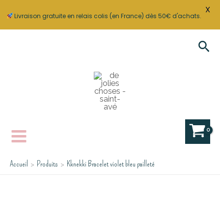
X
Livraison gratuite en relais colis (en France) dès 50€ d'achats.
Aller
Rec
au
contenu
Accueil
Produits
Kknekki Bracelet violet bleu pailleté