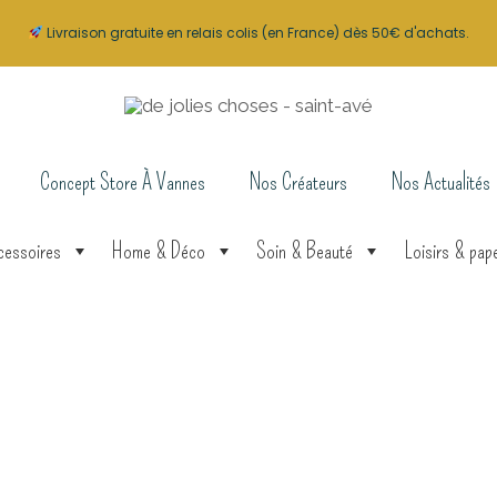
Livraison gratuite en relais colis (en France) dès 50€ d'achats.
Concept Store À Vannes
Nos Créateurs
Nos Actualités
cessoires
Home & Déco
Soin & Beauté
Loisirs & pape