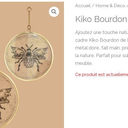
Accueil
/
Home & Déco
Kiko Bourdon
Ajoutez une touche natu
cadre Kiko Bourdon de B
métal doré, fait main, pr
la nature. Parfait pour 
meuble.
Ce produit est actuelleme