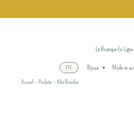
Aller
au
contenu
La Boutique En Ligne
Bijoux
Mode et ac
ÉTÉ
Accueil
Produits
Kiko Bourdon