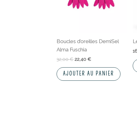
Boucles d’oreilles DemiSel
L
Alma Fuschia
1
32,00
€
22,40
€
AJOUTER AU PANIER