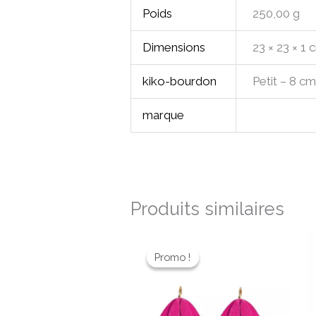
Poids
250,00 g
Dimensions
23 × 23 × 1 
kiko-bourdon
Petit – 8 c
marque
Produits similaires
Le
Le
prix
prix
Promo !
Promo !
initial
actuel
était :
est :
32,00 €.
22,40 €.