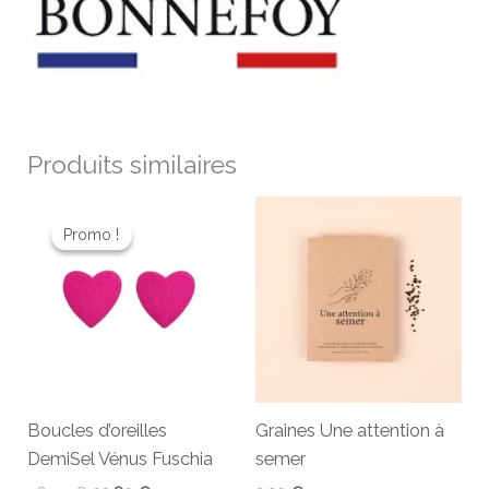
Produits similaires
Le
Le
prix
prix
Promo !
Promo !
initial
actuel
était :
est :
26,00 €.
20,80 €.
Boucles d’oreilles
Graines Une attention à
DemiSel Vénus Fuschia
semer