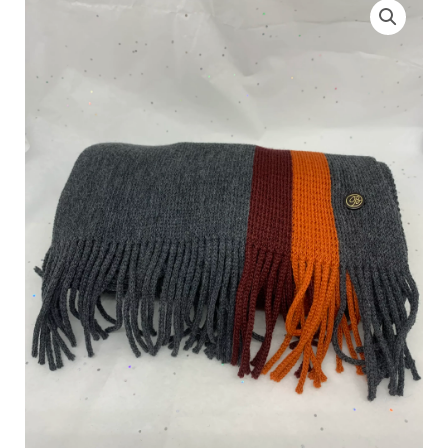
de
Echarpe
Homme
Wendel
-
Grise