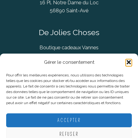
16 Pl. Notre Dame du Loc
56890 Saint-Avé
De Jolies Choses
Boutique cadeaux Vannes
Concept Store Vannes
Gérer le consentement
Pour offrir les meilleures expériences, nous utilisons des technologies
telles que les cookies pour stocker et/ou accéder aux informations des
Informations légales
appareils. Le fait de consentir à ces technologies nous permettra de traiter
des données telles que le comportement de navigation ou les ID uniques
sur ce site. Le fait de ne pas consentir ou de retirer son consentement
CGV
peut avoir un effet négatif sur certaines caractéristiques et fonctions.
Mentions Légales
Politique De Confidentialité
ACCEPTER
Plan du site
REFUSER