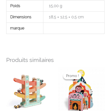
Poids
15,00 g
Dimensions
18,5 × 12,5 × 0,5 cm
marque
Produits similaires
Le
Le
prix
prix
Promo !
Promo !
initial
actuel
était :
est :
10,00 €.
8,00 €.