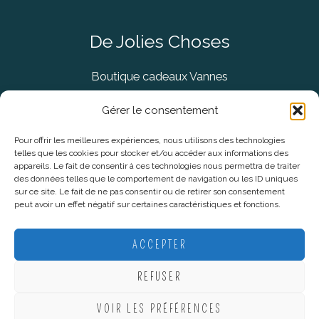
De Jolies Choses
Boutique cadeaux Vannes
Concept Store Vannes
Gérer le consentement
Pour offrir les meilleures expériences, nous utilisons des technologies
telles que les cookies pour stocker et/ou accéder aux informations des
Informations légales
appareils. Le fait de consentir à ces technologies nous permettra de traiter
des données telles que le comportement de navigation ou les ID uniques
sur ce site. Le fait de ne pas consentir ou de retirer son consentement
CGV
peut avoir un effet négatif sur certaines caractéristiques et fonctions.
Mentions Légales
Politique De Confidentialité
ACCEPTER
Plan du site
REFUSER
VOIR LES PRÉFÉRENCES