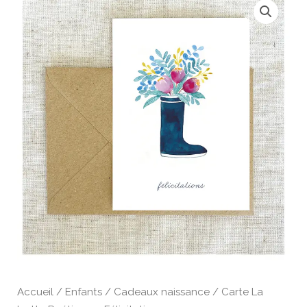
de
Carte
La
botte
Poétique
-
Félicitations
Accueil
/
Enfants
/
Cadeaux naissance
/ Carte La