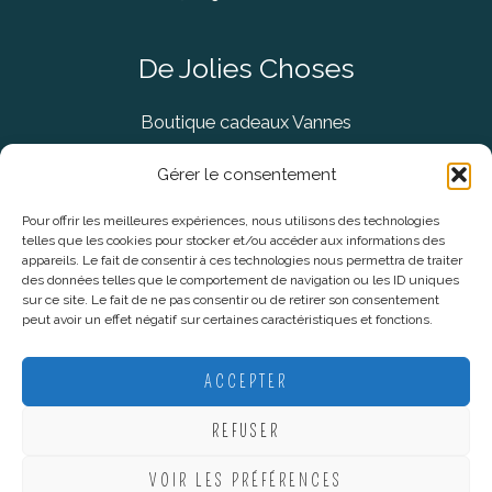
De Jolies Choses
Boutique cadeaux Vannes
Concept Store Vannes
Gérer le consentement
Pour offrir les meilleures expériences, nous utilisons des technologies
telles que les cookies pour stocker et/ou accéder aux informations des
Informations légales
appareils. Le fait de consentir à ces technologies nous permettra de traiter
des données telles que le comportement de navigation ou les ID uniques
sur ce site. Le fait de ne pas consentir ou de retirer son consentement
CGV
peut avoir un effet négatif sur certaines caractéristiques et fonctions.
Mentions Légales
Politique De Confidentialité
ACCEPTER
Plan du site
REFUSER
VOIR LES PRÉFÉRENCES