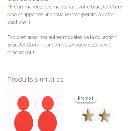
Commandez dès maintenant votre bracelet Cœur
rose et apportez une touche intemporelle à votre
quotidien !
Explorez aussi nos autres modèles de la collection
Bracelet Cœur, pour compléter votre style avec
raffinement !
Produits similaires
Le
Le
prix
prix
Promo !
Promo !
initial
actuel
était :
est :
26,00 €.
18,20 €.