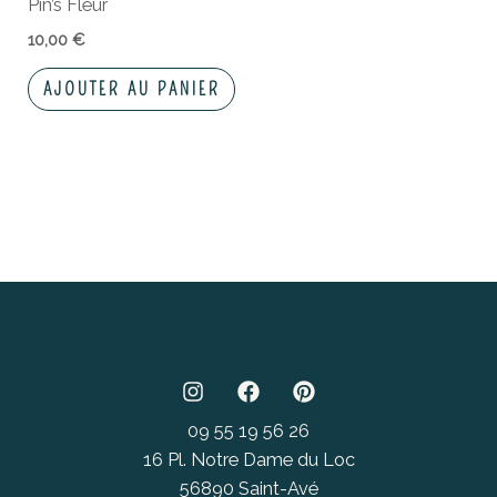
Pin’s Fleur
10,00
€
AJOUTER AU PANIER
09 55 19 56 26
16 Pl. Notre Dame du Loc
56890 Saint-Avé