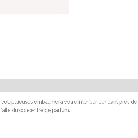
émentaires
Avis (0)
et voluptueuses embaumera votre intérieur pendant près d
arfaite du concentré de parfum.