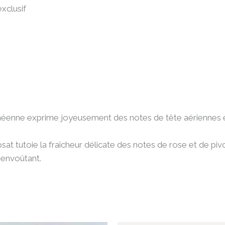
exclusif
.
ranéenne exprime joyeusement des notes de tête aériennes 
at tutoie la fraîcheur délicate des notes de rose et de piv
 envoûtant.