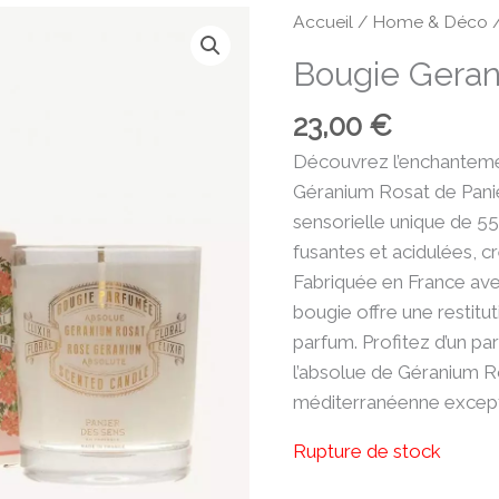
Accueil
/
Home & Déco
Bougie Gera
23,00
€
Découvrez l’enchanteme
Géranium Rosat de Pani
sensorielle unique de 55
fusantes et acidulées, 
Fabriquée en France avec
bougie offre une restitu
parfum. Profitez d’un pa
l’absolue de Géranium R
méditerranéenne except
Rupture de stock