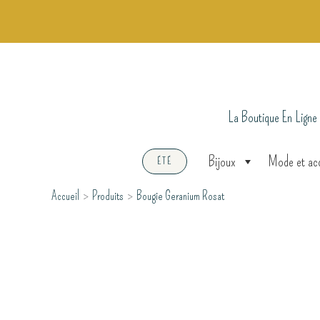
Aller
au
contenu
La Boutique En Ligne
Bijoux
Mode et ac
ÉTÉ
Accueil
Produits
Bougie Geranium Rosat