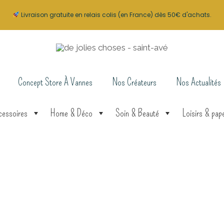
Livraison gratuite en relais colis (en France) dès 50€ d'achats.
Concept Store À Vannes
Nos Créateurs
Nos Actualités
cessoires
Home & Déco
Soin & Beauté
Loisirs & pape