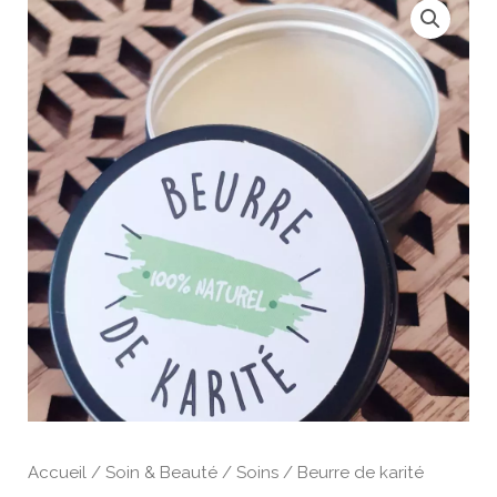
Accueil
/
Soin & Beauté
/
Soins
/ Beurre de karité