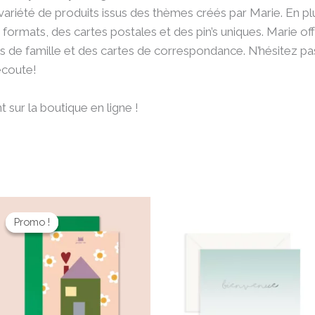
riété de produits issus des thèmes créés par Marie. En plu
formats, des cartes postales et des pin’s uniques. Marie o
s de famille et des cartes de correspondance. N’hésitez pas 
écoute!
 sur la boutique en ligne !
Le
Le
prix
prix
Promo !
Promo !
initial
actuel
était :
est :
4,60 €.
3,22 €.