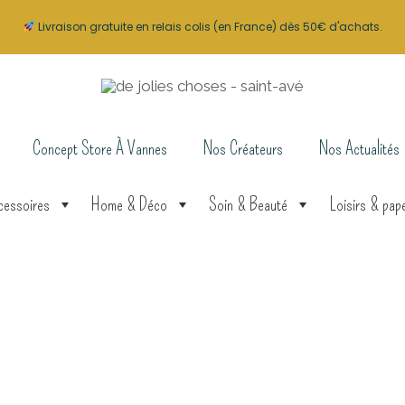
Livraison gratuite en relais colis (en France) dès 50€ d'achats.
Concept Store À Vannes
Nos Créateurs
Nos Actualités
cessoires
Home & Déco
Soin & Beauté
Loisirs & pape