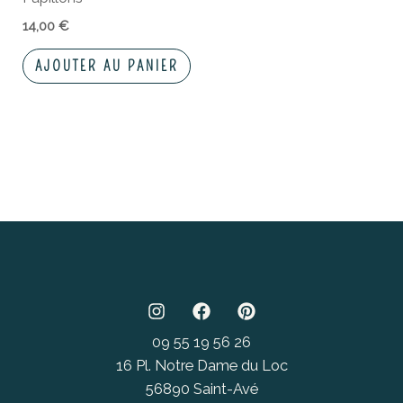
14,00
€
AJOUTER AU PANIER
09 55 19 56 26
16 Pl. Notre Dame du Loc
56890 Saint-Avé