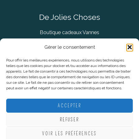
De Jolies Choses
Boutique cadeaux Vannes
Concept Store Vannes
Gérer le consentement
Pour offrir les meilleures expériences, nous utilisons des technologies
telles que les cookies pour stocker et/ou accéder aux informations des
Informations légales
appareils. Le fait de consentir à ces technologies nous permettra de traiter
des données telles que le comportement de navigation ou les ID uniques
sur ce site. Le fait de ne pas consentir ou de retirer son consentement
CGV
peut avoir un effet négatif sur certaines caractéristiques et fonctions.
Mentions Légales
Politique De Confidentialité
ACCEPTER
Plan du site
REFUSER
VOIR LES PRÉFÉRENCES
Copyright © 2026 De Jolies Choses |
Création Lucie Mahé -