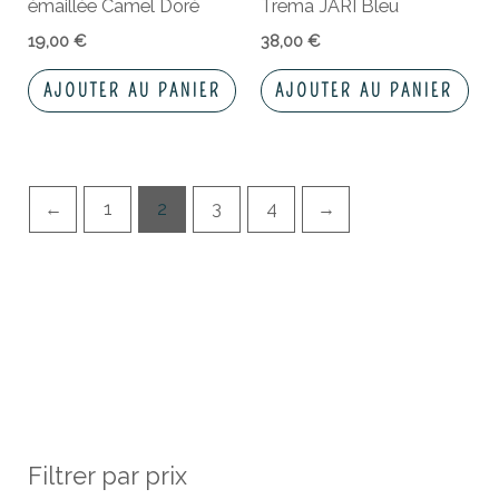
émaillée Camel Doré
Trëma JARI Bleu
19,00
€
38,00
€
AJOUTER AU PANIER
AJOUTER AU PANIER
←
1
2
3
4
→
Filtrer par prix