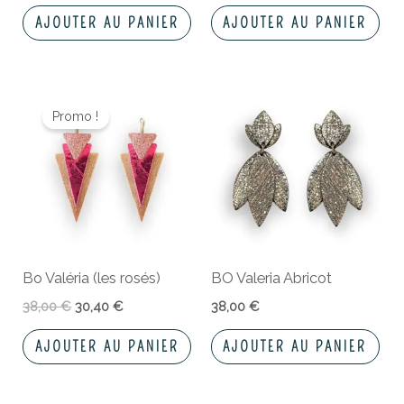
AJOUTER AU PANIER
AJOUTER AU PANIER
Le
Le
prix
prix
Promo !
initial
actuel
était :
est :
38,00 €.
30,40 €.
Bo Valéria (les rosés)
BO Valeria Abricot
38,00
€
30,40
€
38,00
€
AJOUTER AU PANIER
AJOUTER AU PANIER