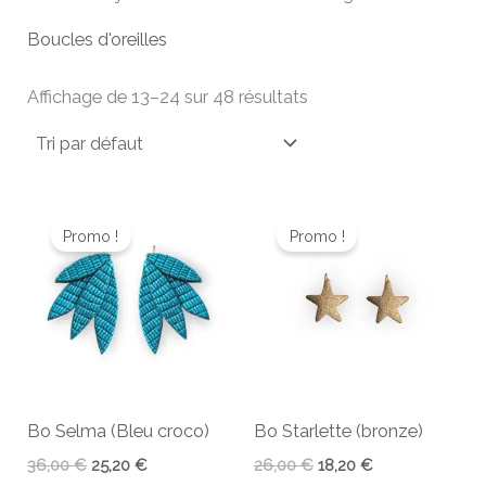
Boucles d'oreilles
Affichage de 13–24 sur 48 résultats
Le
Le
Le
Le
prix
prix
prix
prix
Promo !
Promo !
initial
actuel
initial
actuel
était :
est :
était :
est :
36,00 €.
25,20 €.
26,00 €.
18,20 €.
Bo Selma (Bleu croco)
Bo Starlette (bronze)
36,00
€
25,20
€
26,00
€
18,20
€