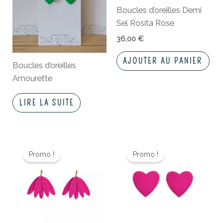
Boucles d’oreilles Demi
Sel Rosita Rose
36,00
€
AJOUTER AU PANIER
Boucles d’oreilles
Amourette
LIRE LA SUITE
Le
Le
Le
Le
prix
prix
prix
prix
Promo !
Promo !
initial
actuel
initial
actuel
était :
est :
était :
est :
32,00 €.
22,40 €.
26,00 €.
20,80 €.