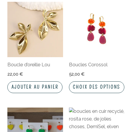
Ce
pro
a
plu
vari
Les
opt
peu
Boucle d’oreille Lou
Boucles Corossol
êtr
cho
22,00
€
52,00
€
sur
AJOUTER AU PANIER
CHOIX DES OPTIONS
la
pa
du
pro