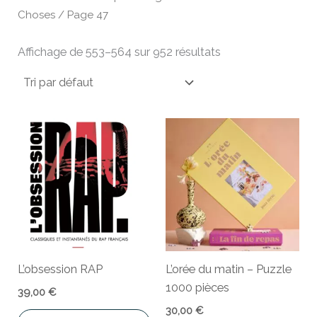
Choses
/ Page 47
Affichage de 553–564 sur 952 résultats
L’obsession RAP
L’orée du matin – Puzzle
1000 pièces
39,00
€
30,00
€