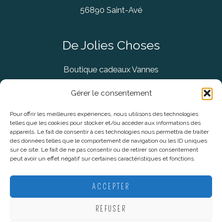
56890 Saint-Avé
De Jolies Choses
Boutique cadeaux Vannes
Concept Store Vannes
Gérer le consentement
Pour offrir les meilleures expériences, nous utilisons des technologies
telles que les cookies pour stocker et/ou accéder aux informations des
Informations légales
appareils. Le fait de consentir à ces technologies nous permettra de traiter
des données telles que le comportement de navigation ou les ID uniques
sur ce site. Le fait de ne pas consentir ou de retirer son consentement
CGV
peut avoir un effet négatif sur certaines caractéristiques et fonctions.
Mentions Légales
Politique De Confidentialité
ACCEPTER
Plan du site
REFUSER