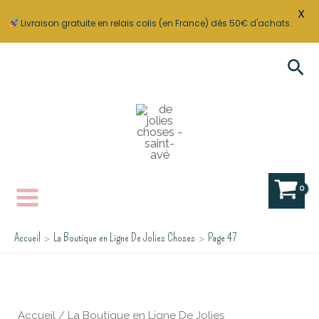
X
Livraison gratuite en relais colis (en France) dès 50€ d'achats.
Aller
Rec
au
contenu
Accueil
La Boutique en Ligne De Jolies Choses
Page 47
Accueil
/
La Boutique en Ligne De Jolies