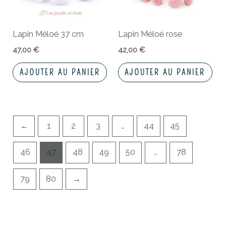
Lapin Méloé 37 cm
Lapin Méloé rose
47,00
€
42,00
€
AJOUTER AU PANIER
AJOUTER AU PANIER
←
1
2
3
…
44
45
46
47
48
49
50
…
78
79
80
→